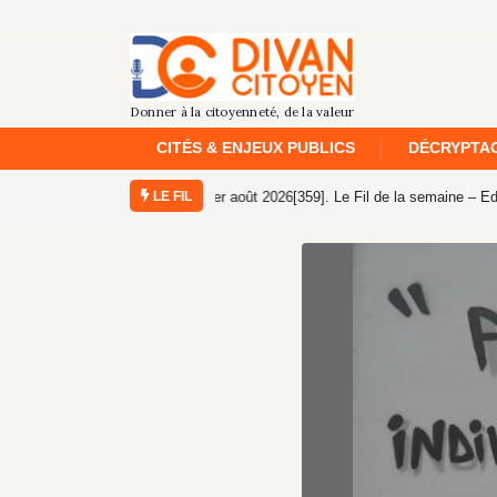
CITÉS & ENJEUX PUBLICS
DÉCRYPTAG
LE FIL
[359]. Le Fil de la semaine – Edition n°22 –