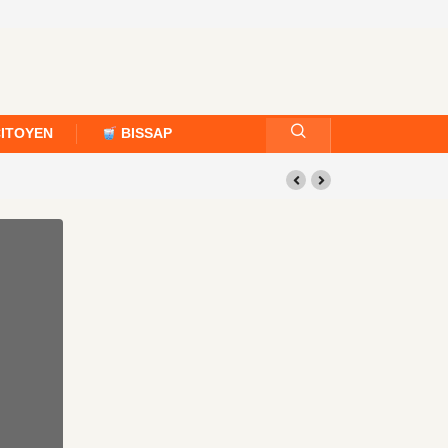
CITOYEN
BISSAP
°22 – Semaine du 19 au 25 juillet 2026