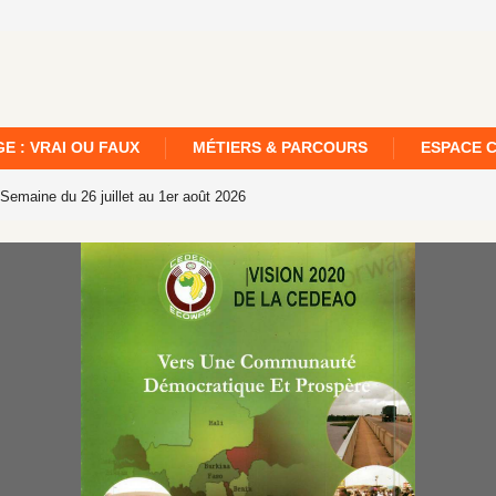
E : VRAI OU FAUX
MÉTIERS & PARCOURS
ESPACE 
 Semaine du 26 juillet au 1er août 2026
[359]. Le Fil de la semaine – Edition n