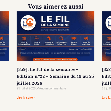
Vous aimerez aussi
[359]. Le Fil de la semaine –
[358
Edition n°22 – Semaine du 19 au 25
Edit
juillet 2026
juil
25 juillet 2026
Aucun commentaire
18 juil
Lire la suite »
Lire la