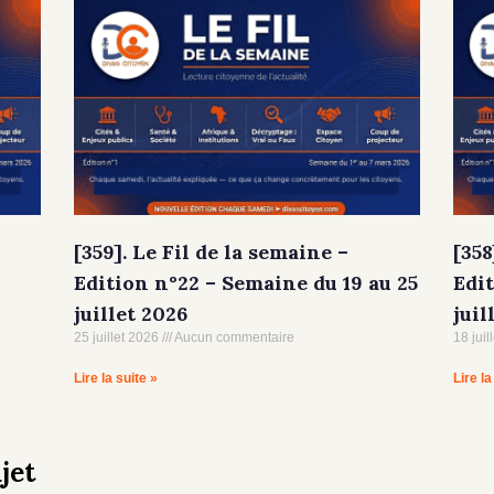
[359]. Le Fil de la semaine –
[358
Edition n°22 – Semaine du 19 au 25
Edit
juillet 2026
juil
25 juillet 2026
Aucun commentaire
18 juil
Lire la suite »
Lire la
jet