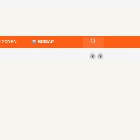
CITOYEN
BISSAP
22 – Semaine du 19 au 25 juillet 2026