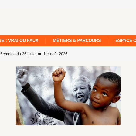
E : VRAI OU FAUX
MÉTIERS & PARCOURS
ESPACE 
Semaine du 26 juillet au 1er août 2026
[359]. Le Fil de la semaine – Edition n°