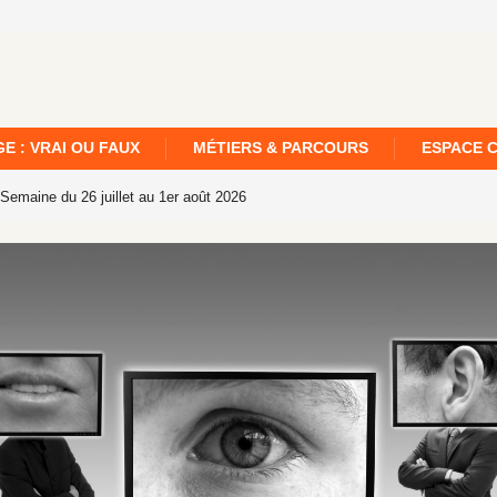
E : VRAI OU FAUX
MÉTIERS & PARCOURS
ESPACE 
 la semaine – Edition n°22 – Semaine du 19 au 25 juillet 2026