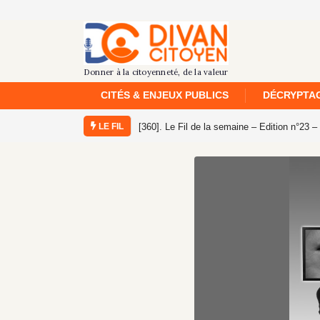
CITÉS & ENJEUX PUBLICS
DÉCRYPTAG
LE FIL
emaine – Edition n°23 – Semaine du 26 juillet au 1er août 2026
[359]. Le Fil de