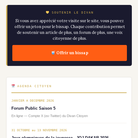
SOUTENIR LE DIVAN
Si vous avez apprécié votre visite sur le site, vous pouvez
offrir un jeton pour le bissap. Chaque contribution permet
de soutenir un article de plus, un forum de plus, une voix
citoyenne de plus.
Offrir un bissap
AGENDA CITOYEN
JANVIER A DECEMBRE 2026
Forum Public Saison 5
En ligne — Compte X (ex-Twitter) du Divan Citoyen
31 OCTOBRE au 13 NOVEMBRE 2026
Jeux olympiques de la jeunesse - JOJ DAKAR 2026